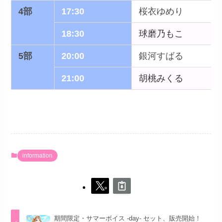
4部
17:30
桜衣ゆめり
18:30
球磨乃もこ
5部
20:00
銀河すばる
21:00
胡桃みくる
information
期間限定・サマーボイス -day- セット、販売開始！