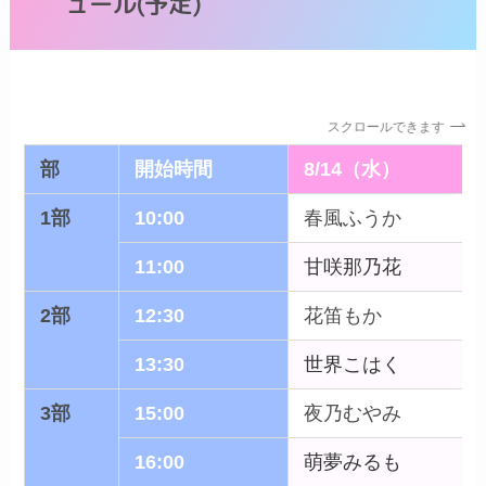
ュール(予定)
スクロールできます
部
開始時間
8/14（水）
1部
10:00
春風ふうか
11:00
甘咲那乃花
2部
12:30
花笛もか
13:30
世界こはく
3部
15:00
夜乃むやみ
16:00
萌夢みるも