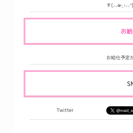
す(⸝⸝ɞ̴̶̷ ·̮ ‹⸝
お給
お給仕予定
S
Twitter