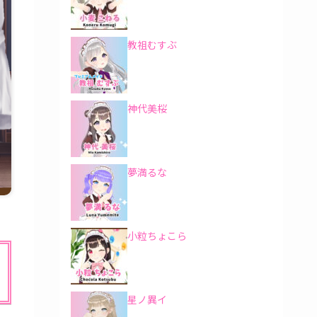
教祖むすぶ
神代美桜
夢満るな
小粒ちょこら
星ノ異イ