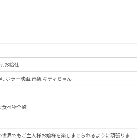
行.お給仕
メ..ホラー映画.音楽.キティちゃん
な食べ物全般
の世界でもご主人様お嬢様を楽しませられるように頑張りま