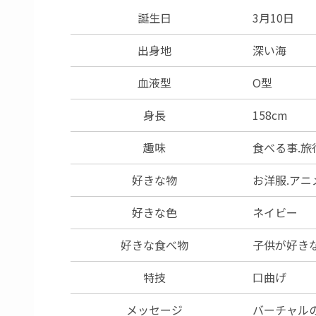
誕生日
3月10日
出身地
深い海
血液型
O型
身長
158cm
趣味
食べる事.旅
好きな物
お洋服.アニ
好きな色
ネイビー
好きな食べ物
子供が好き
特技
口曲げ
メッセージ
バーチャル