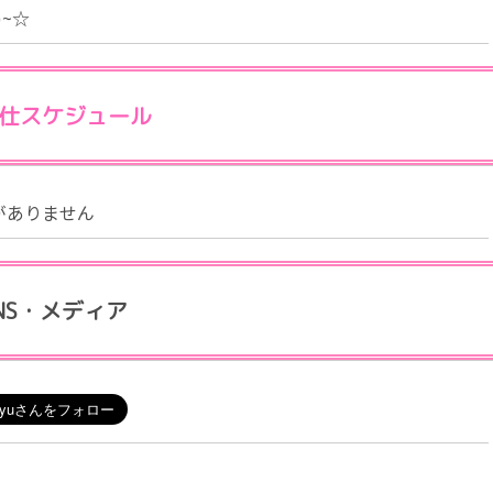
⸝ᐡ)~☆
仕スケジュール
がありません
NS・メディア