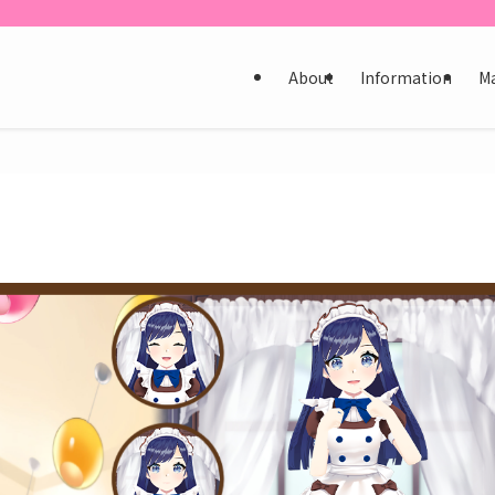
About
Information
M