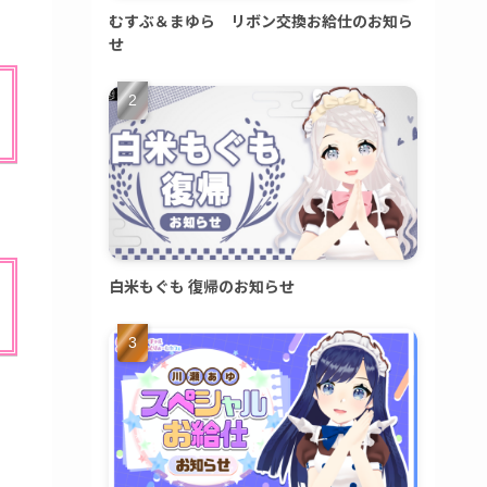
むすぶ＆まゆら リボン交換お給仕のお知ら
せ
白米もぐも 復帰のお知らせ