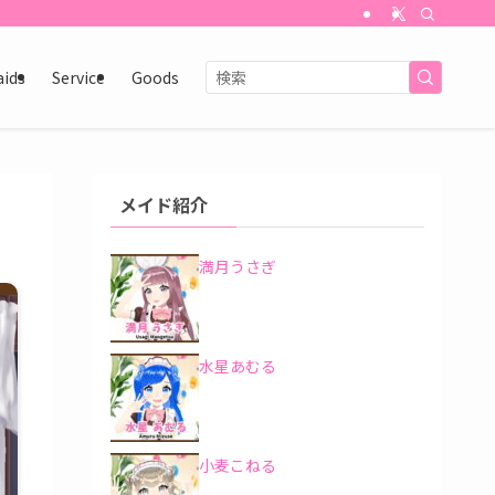
aids
Service
Goods
メイド紹介
満月うさぎ
水星あむる
小麦こねる