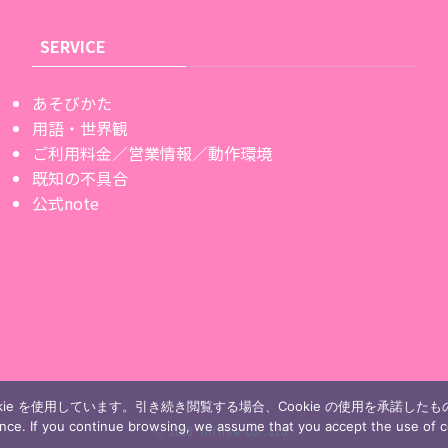
SERVICE
あそびかた
用語・世界観
ご利用料金／営業情報／動作環境
既知の不具合
公式note
ie を使用しています。引き続き閲覧する場合、Cookie の使用を承諾した
ence. If you continue browsing, we assume that you accept the use of c
©
2023 Infinia Co.,Ltd.