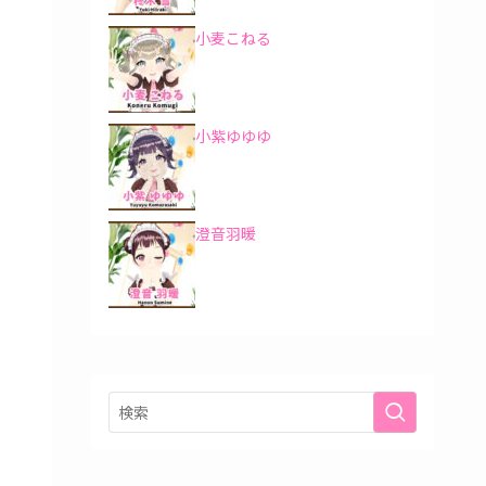
小麦こねる
小紫ゆゆゆ
澄音羽暖