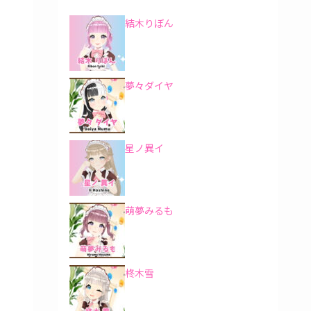
結木りぼん
夢々ダイヤ
星ノ異イ
萌夢みるも
柊木雪