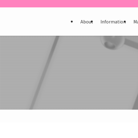
About
Information
M