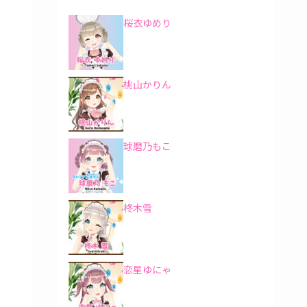
桜衣ゆめり
桃山かりん
球磨乃もこ
柊木雪
恋星ゆにゃ