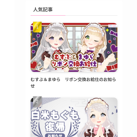
人気記事
むすぶ＆まゆら リボン交換お給仕のお知ら
せ