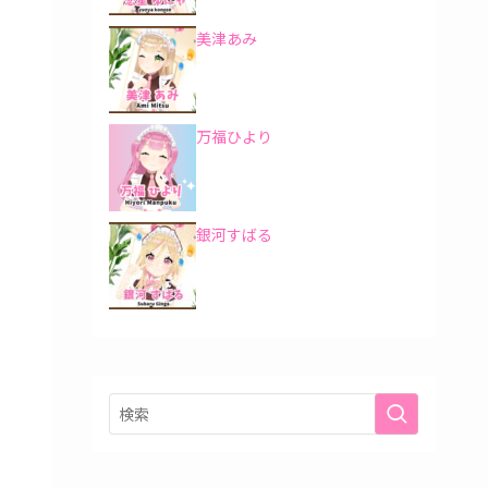
美津あみ
万福ひより
銀河すばる