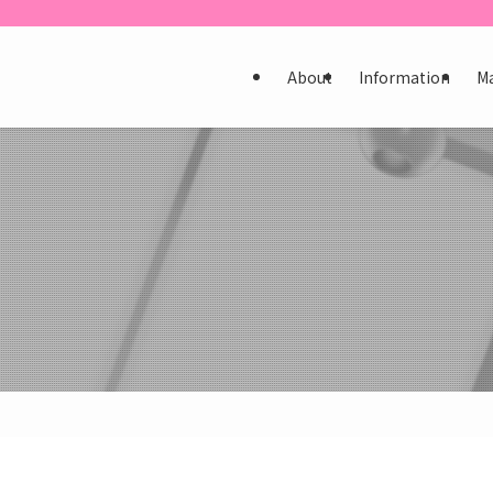
About
Information
M