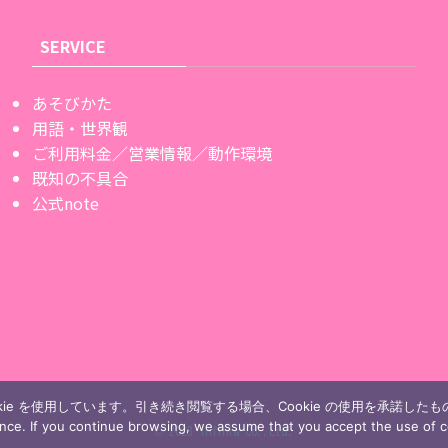
SERVICE
あそびかた
用語・世界観
ご利用料金／営業情報／動作環境
既知の不具合
公式note
ie を使用しています。引き続き閲覧する場合、Cookie の使用を承諾した
ence. If you continue browsing, we assume that you accept the use of c
©
2023 Infinia Co.,Ltd.