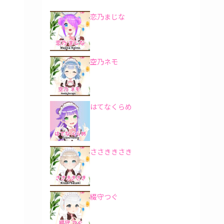
恋乃まじな
空乃ネモ
はてなくらめ
ささききさき
綴守つぐ