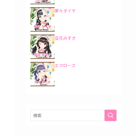
夢々ダイヤ
芟花みずき
エマローズ