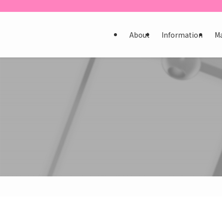
About
Information
M