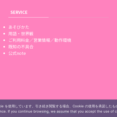
SERVICE
あそびかた
用語・世界観
ご利用料金／営業情報／動作環境
既知の不具合
公式note
ie を使用しています。引き続き閲覧する場合、Cookie の使用を承諾した
ence. If you continue browsing, we assume that you accept the use of c
©
2023 Infinia Co.,Ltd.