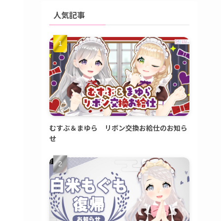
人気記事
むすぶ＆まゆら リボン交換お給仕のお知ら
せ