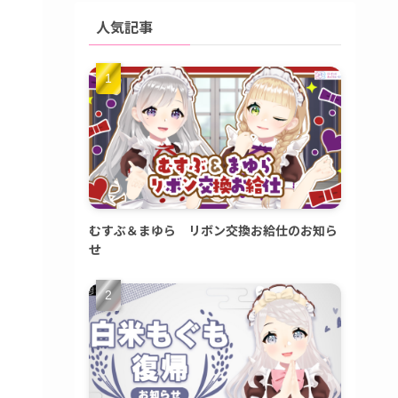
人気記事
むすぶ＆まゆら リボン交換お給仕のお知ら
せ