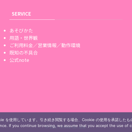
SERVICE
あそびかた
用語・世界観
ご利用料金／営業情報／動作環境
既知の不具合
公式note
ie を使用しています。引き続き閲覧する場合、Cookie の使用を承諾した
ence. If you continue browsing, we assume that you accept the use of c
©
2023 Infinia Co.,Ltd.