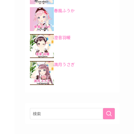
春風ふうか
澄音羽暖
満月うさぎ