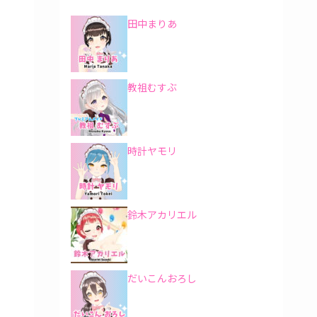
田中まりあ
教祖むすぶ
時計ヤモリ
鈴木アカリエル
だいこんおろし