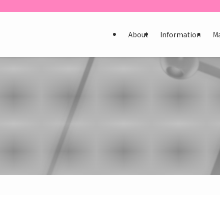
About
Information
M