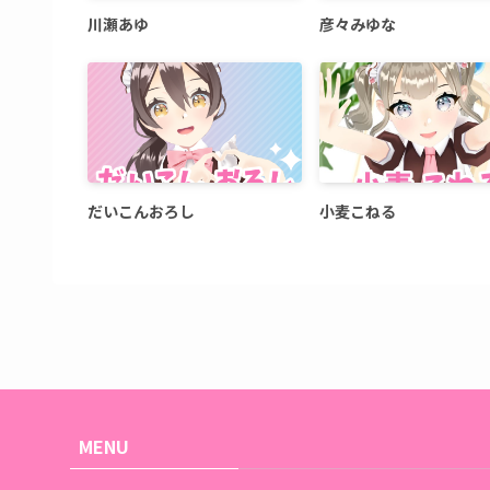
川瀬あゆ
彦々みゆな
だいこんおろし
小麦こねる
MENU