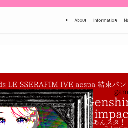
About
Information
M