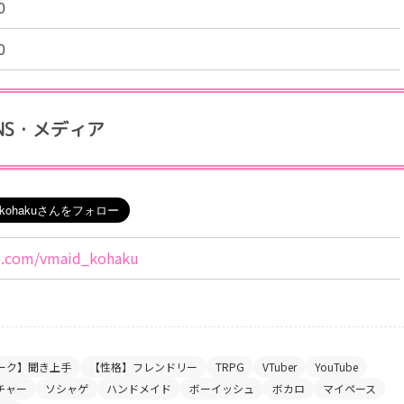
0
0
NS・メディア
te.com/vmaid_kohaku
ーク】聞き上手
【性格】フレンドリー
TRPG
VTuber
YouTube
チャー
ソシャゲ
ハンドメイド
ボーイッシュ
ボカロ
マイペース