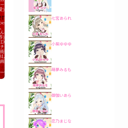
七宮あられ
小紫ゆゆゆ
萌夢みるも
御伽いあら
恋乃まじな