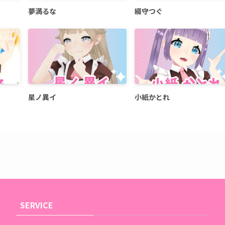
夢満るな
綴守つぐ
星ノ異イ
小紙かとれ
SERVICE