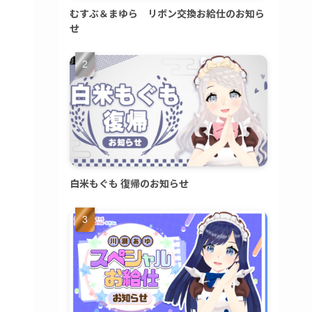
むすぶ＆まゆら リボン交換お給仕のお知ら
せ
白米もぐも 復帰のお知らせ