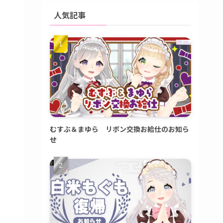
人気記事
むすぶ＆まゆら リボン交換お給仕のお知ら
せ