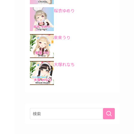
桜衣ゆめり
來來うり
大塚れなち