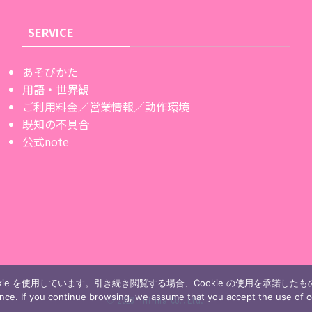
SERVICE
あそびかた
用語・世界観
ご利用料金／営業情報／動作環境
既知の不具合
公式note
ie を使用しています。引き続き閲覧する場合、Cookie の使用を承諾した
ence. If you continue browsing, we assume that you accept the use of c
©
2023 Infinia Co.,Ltd.