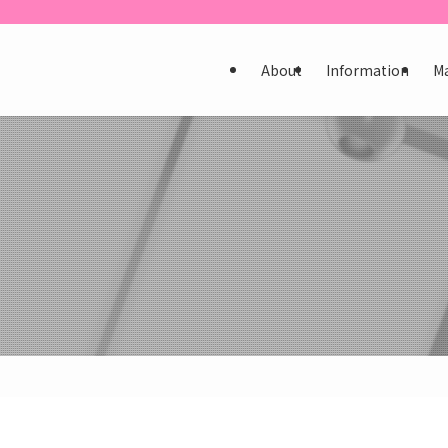
About
Information
M