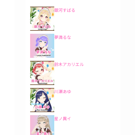
銀河すばる
夢満るな
鈴木アカリエル
川瀬あゆ
星ノ異イ